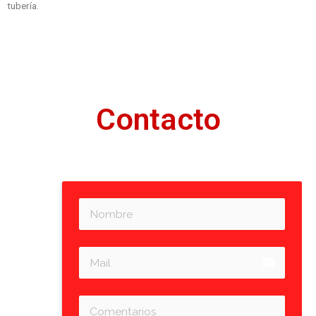
tubería.
Contacto
email