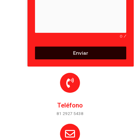
0
/
Enviar
Teléfono
81 2927 5438